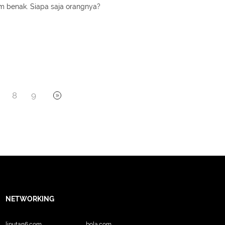
m benak. Siapa saja orangnya?
8
9
NETWORKING
liputan6.com
bola.com