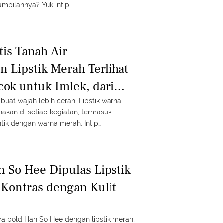
ampilannya? Yuk intip
tis Tanah Air
n Lipstik Merah Terlihat
cok untuk Imlek, dari
 hingga Laura Basuki
uat wajah lebih cerah. Lipstik warna
nakan di setiap kegiatan, termasuk
tik dengan warna merah. Intip
ebritis tanah air.
n So Hee Dipulas Lipstik
Kontras dengan Kulit
aya bold Han So Hee dengan lipstik merah,