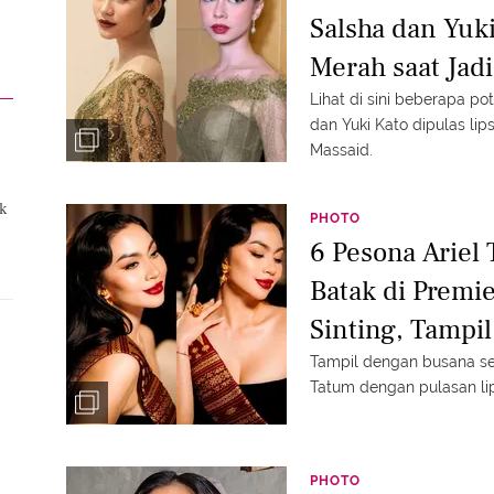
Salsha dan Yuki
Merah saat Jadi
Pernikahan Aal
Lihat di sini beberapa p
dan Yuki Kato dipulas lip
Massaid.
k
PHOTO
6 Pesona Ariel
Batak di Premi
Sinting, Tampi
Lipstik Merah
Tampil dengan busana sen
Tatum dengan pulasan lip
PHOTO