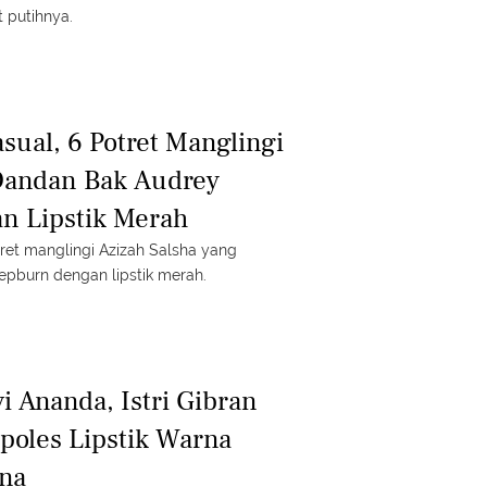
t putihnya.
sual, 6 Potret Manglingi
Dandan Bak Audrey
n Lipstik Merah
tret manglingi Azizah Salsha yang
pburn dengan lipstik merah.
i Ananda, Istri Gibran
oles Lipstik Warna
na