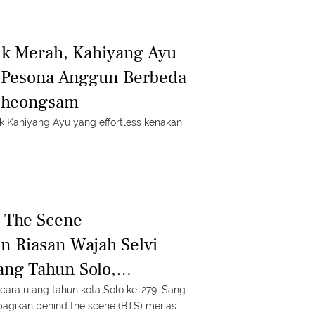
ik Merah, Kahiyang Ayu
 Pesona Anggun Berbeda
Cheongsam
k Kahiyang Ayu yang effortless kenakan
d The Scene
n Riasan Wajah Selvi
ang Tahun Solo,
gan Lipstik Merah Merona
acara ulang tahun kota Solo ke-279. Sang
gikan behind the scene (BTS) merias