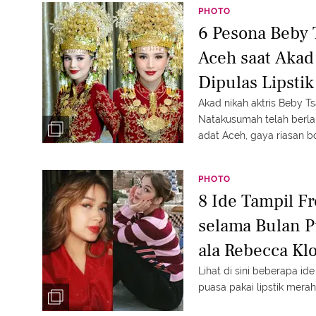
PHOTO
6 Pesona Beby 
Aceh saat Akad
Dipulas Lipsti
Akad nikah aktris Beby T
Natakusumah telah berlangsung p
adat Aceh, gaya riasan b
merona sukses mencuri at
PHOTO
8 Ide Tampil F
selama Bulan P
ala Rebecca Kl
Berkelas
Lihat di sini beberapa id
puasa pakai lipstik mera