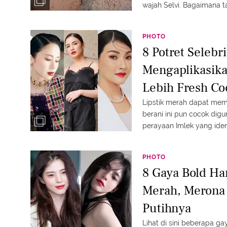
wajah Selvi. Bagaimana t
PHOTO
8 Potret Selebri
Mengaplikasika
Lebih Fresh Co
Chelsea Olivia
Lipstik merah dapat memb
berani ini pun cocok digu
perayaan Imlek yang iden
pengaplikasiannya dari sel
PHOTO
8 Gaya Bold Ha
Merah, Merona 
Putihnya
Lihat di sini beberapa g