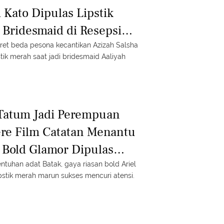
 Kato Dipulas Lipstik
 Bridesmaid di Resepsi
iyah-Thariq
otret beda pesona kecantikan Azizah Salsha
stik merah saat jadi bridesmaid Aaliyah
 Tatum Jadi Perempuan
ere Film Catatan Menantu
l Bold Glamor Dipulas
 Marun
tuhan adat Batak, gaya riasan bold Ariel
stik merah marun sukses mencuri atensi.