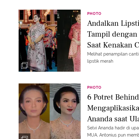
PHOTO
Andalkan Lipst
Tampil dengan
Saat Kenakan 
Melihat penampilan canti
lipstik merah
PHOTO
6 Potret Behin
Mengaplikasika
Ananda saat Ul
Mentereng den
Selvi Ananda hadir di up
MUA, Antonius pun memba