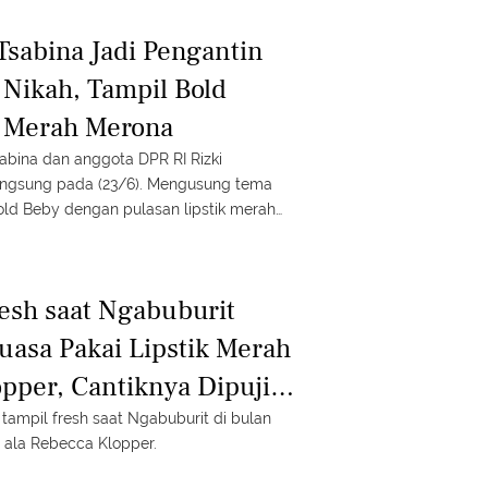
Tsabina Jadi Pengantin
 Nikah, Tampil Bold
k Merah Merona
sabina dan anggota DPR RI Rizki
ada (23/6). Mengusung tema
old Beby dengan pulasan lipstik merah
ensi.
resh saat Ngabuburit
uasa Pakai Lipstik Merah
opper, Cantiknya Dipuji
e tampil fresh saat Ngabuburit di bulan
h ala Rebecca Klopper.