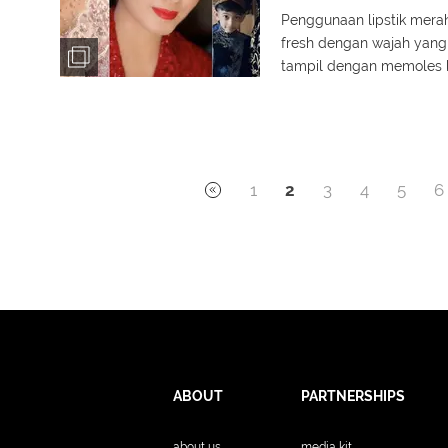
Penggunaan lipstik mera
fresh dengan wajah yang
tampil dengan memoles b
berikut tampilannya
1
2
3
4
5
6
ABOUT
PARTNERSHIPS
about us
media kit