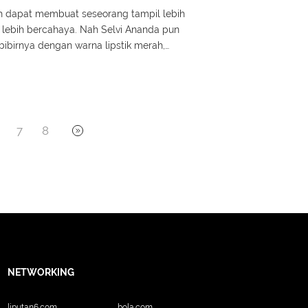
h dapat membuat seseorang tampil lebih
 lebih bercahaya. Nah Selvi Ananda pun
ibirnya dengan warna lipstik merah,
7
8
NETWORKING
liputan6.com
bola.com