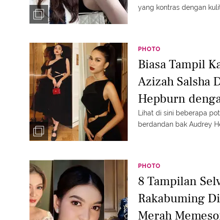
yang kontras dengan kuli
PHOTO
Biasa Tampil Ka
Azizah Salsha 
Hepburn denga
Lihat di sini beberapa po
berdandan bak Audrey He
PHOTO
8 Tampilan Selv
Rakabuming Dip
Merah Memeso