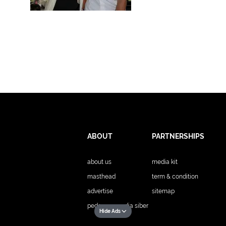
ABOUT
PARTNERSHIPS
about us
media kit
masthead
term & condition
advertise
sitemap
pedoman media siber
Hide Ads