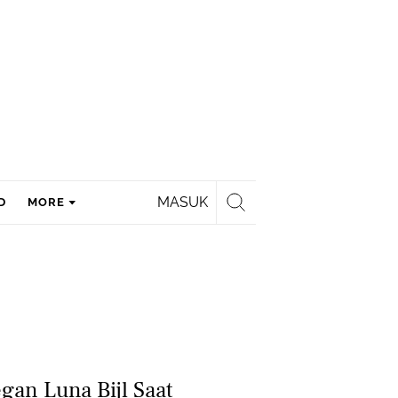
MASUK
D
MORE
gan Luna Bijl Saat