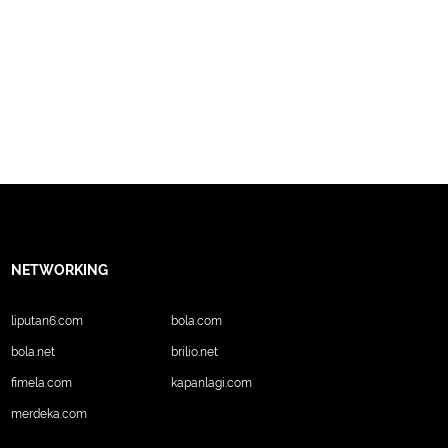
NETWORKING
liputan6.com
bola.com
bola.net
brilio.net
fimela.com
kapanlagi.com
merdeka.com