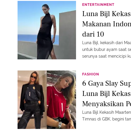
ENTERTAINMENT
Luna Bijl Keka
Makanan Indone
dari 10
Luna Bijl, kekasih dari M
untuk bubur ayam saat sed
serunya saat mencicipi k
FASHION
6 Gaya Slay Su
Luna Bijl Keka
Menyaksikan Pe
GBK
Luna Bijl Kekasih Maart
Timnas di GBK, begini ta