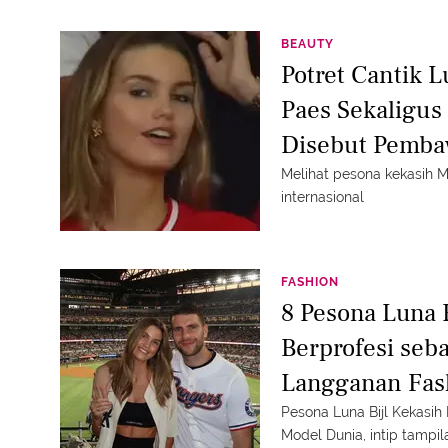
BEAUTY
Potret Cantik L
Paes Sekaligus
Disebut Pemba
Melihat pesona kekasih
internasional
FASHION
8 Pesona Luna 
Berprofesi seb
Langganan Fas
Sampul Vogue 
Pesona Luna Bijl Kekasih
Model Dunia, intip tampi