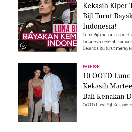
Kekasih Kiper 
Bijl Turut Ra
Indonesia!
Luna Bijl menunjukkan d
Indonesia setelah kemen
Belanda itu turut meraya
para penggemar. Simak 
FASHION
10 OOTD Luna B
Kekasih Martee
Bali Kenakan D
OOTD Luna Bijl Kekasih M