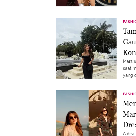
FASHI
Tam
Gau
Kon
Marsha
saat m
yang d
FASHI
Men
Mar
Dre
Alih-a