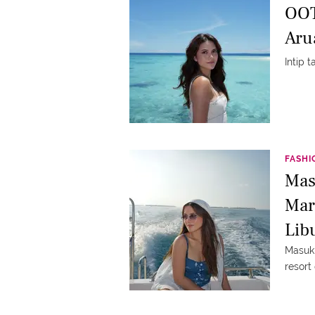
OOT
Aru
Intip 
FASHI
Mas
Mar
Lib
Masuki
resort