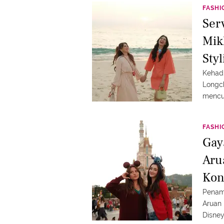
FASHI
Ser
Mik
Styl
Kehad
Longch
mencur
FASHI
Gay
Aru
Kon
Penamp
Aruan 
Disney