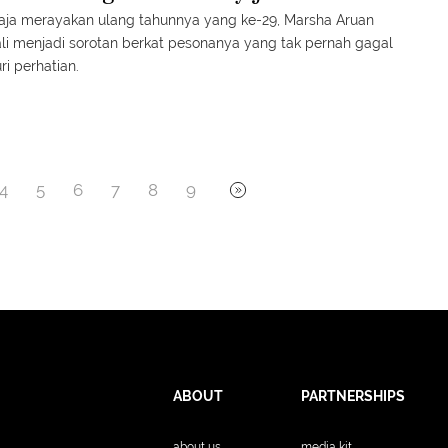
aja merayakan ulang tahunnya yang ke-29, Marsha Aruan
i menjadi sorotan berkat pesonanya yang tak pernah gagal
i perhatian.
4
5
6
7
8
9
ABOUT
PARTNERSHIPS
about us
media kit