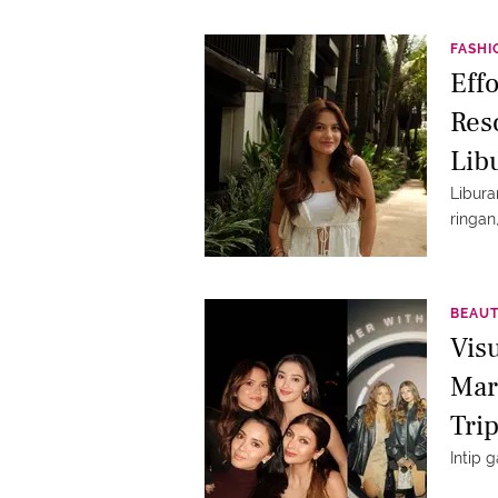
FASHI
Eff
Res
Lib
Libura
ringan
BEAU
Vis
Mar
Tri
Gla
Intip 