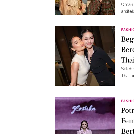
Oman,
arsite
ini pu
Marsha
FASHI
Beg
Ber
Tha
Selebr
Thaila
FASHI
Pot
Fem
Ber