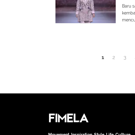
Baru s
kembal
mencur
1
2
3
Movement. Inspiration. Style. Life. Culture.