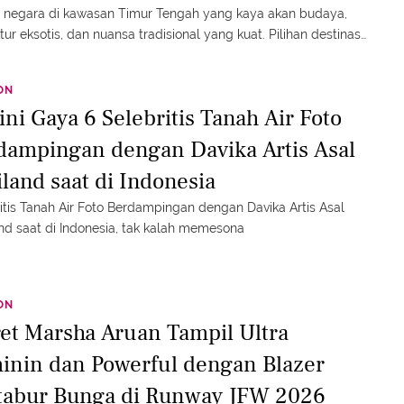
 negara di kawasan Timur Tengah yang kaya akan budaya,
ktur eksotis, dan nuansa tradisional yang kuat. Pilihan destinasi
n sukses mencuri perhatian publik, terlebih lewat penampilan
 yang begitu menyatu dengan atmosfer lokal.
ON
ini Gaya 6 Selebritis Tanah Air Foto
dampingan dengan Davika Artis Asal
iland saat di Indonesia
itis Tanah Air Foto Berdampingan dengan Davika Artis Asal
nd saat di Indonesia, tak kalah memesona
ON
ret Marsha Aruan Tampil Ultra
inin dan Powerful dengan Blazer
tabur Bunga di Runway JFW 2026