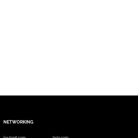
NETWORKING
liputan6.com
bola.com