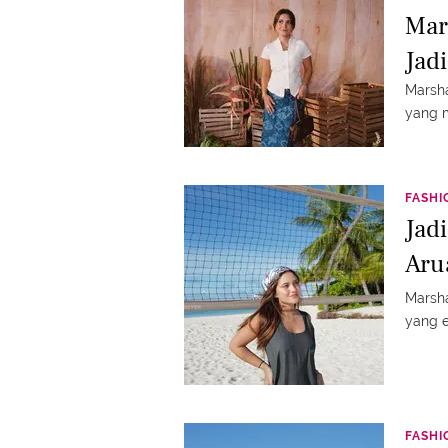
Mar
Jadi
Marsh
yang 
FASHI
Jad
Aru
Marsha
yang e
FASHI