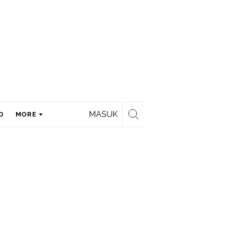
MASUK
D
MORE