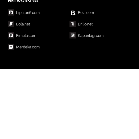
NETWORKING
Liputan6.com
Bola.com
Bola.net
Brilio.net
Fimela.com
Kapanlagi.com
Merdeka.com