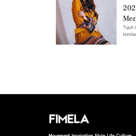
202
Men
Tujuh 
konda
Movement. Inspiration. Style. Life. Culture.