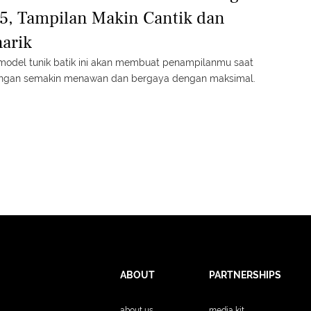
5, Tampilan Makin Cantik dan
arik
model tunik batik ini akan membuat penampilanmu saat
ngan semakin menawan dan bergaya dengan maksimal.
ABOUT
PARTNERSHIPS
about us
media kit