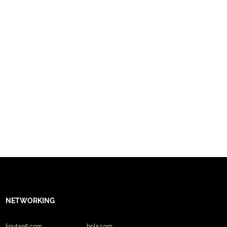
NETWORKING
liputan6.com
bola.com