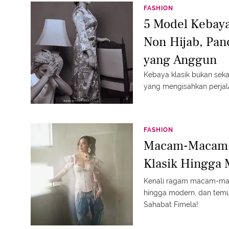
FASHION
5 Model Kebay
Non Hijab, Pan
yang Anggun
Kebaya klasik bukan seka
yang mengisahkan perja
FASHION
Macam-Macam M
Klasik Hingga
Kenali ragam macam-mac
hingga modern, dan temu
Sahabat Fimela!