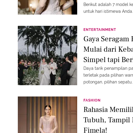
Berikut adalah 7 model
untuk hari istimewa Anda.
ENTERTAINMENT
Gaya Seragam B
Mulai dari Keb
Simpel tapi Ber
Daya tarik penampilan p
terletak pada pilihan war
potongan, pilihan sepatu
sempurna dengan suasana 
FASHION
Rahasia Memili
Tubuh, Tampil 
Fimela!