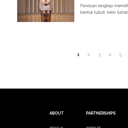
Panduan lengkap memilih
bentuk tubuh, bikin Sah
1
2
3
4
5
ABOUT
PARTNERSHIPS
about us
media kit