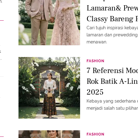
n.
Lamaran& Prew
Classy Bareng 
Cari tujuh inspirasi keb
lamaran dan prewedding 
menawan.
a
k
FASHION
7 Referensi Mo
Rok Batik A-Li
2025
a
Kebaya yang sederhana d
menjadi salah satu piliha
FASHION