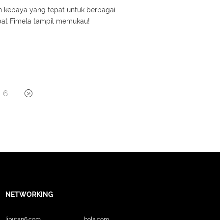
 kebaya yang tepat untuk berbagai
abat Fimela tampil memukau!
6
NETWORKING
liputan6.com
bola.com