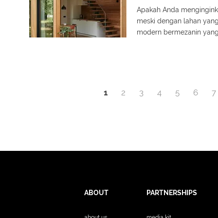
Apakah Anda menginginka
meski dengan lahan yang
modern bermezanin yang 
memaksimalkan ruang ver
1
2
3
4
5
6
7
ABOUT
PARTNERSHIPS
about us
media kit