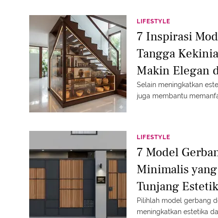
LIFESTYLE
7 Inspirasi Mo
Tangga Kekini
Makin Elegan 
Selain meningkatkan estet
juga membantu memanfaat
LIFESTYLE
7 Model Gerba
Minimalis yang
Tunjang Estet
Pilihlah model gerbang d
meningkatkan estetika da