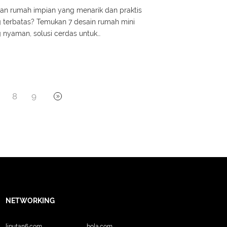
n rumah impian yang menarik dan praktis
 terbatas? Temukan 7 desain rumah mini
nyaman, solusi cerdas untuk
tikal.
8
9
NETWORKING
liputan6.com
bola.com