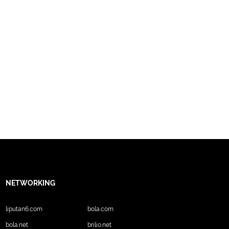
NETWORKING
liputan6.com
bola.com
bola.net
brilio.net