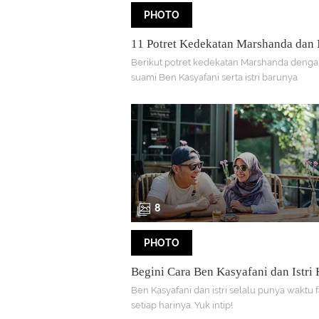
PHOTO
11 Potret Kedekatan Marshanda dan
Istri Ben Kasyafani
Berikut potret kedekatan Marshanda deng
suami Ben Kasyafani serta istri barunya
8
PHOTO
Begini Cara Ben Kasyafani dan Istri
Quality Time Bersama
Ben Kasyafani dan istri selalu punya waktu f
setiap harinya. Yuk intip!