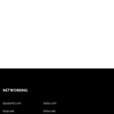
NETWORKING
liputan6.com
bola.com
bola.net
brilio.net