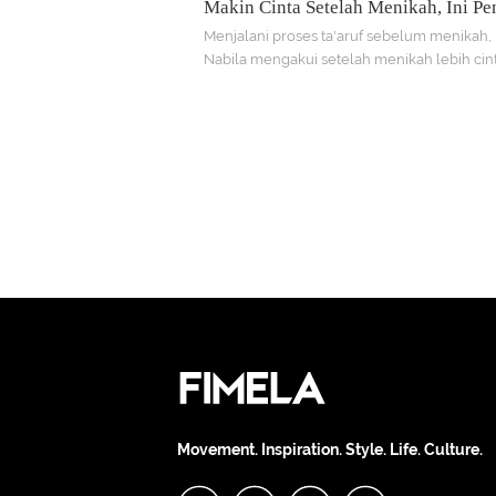
Makin Cinta Setelah Menikah, Ini P
Istri Ben Kasyafani
Menjalani proses ta'aruf sebelum menikah
Nabila mengakui setelah menikah lebih ci
Ben Kasyafani, suaminya.
Movement. Inspiration. Style. Life. Culture.