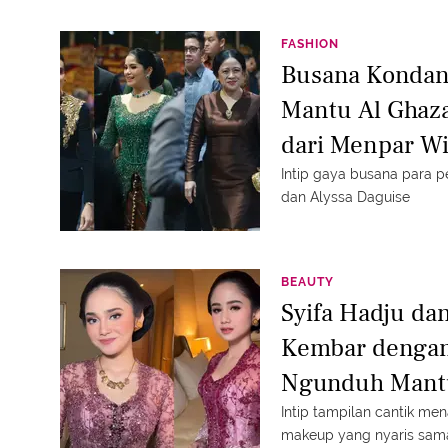
FASHION
Busana Kondan
Mantu Al Ghaza
dari Menpar Wi
Pohan hingga 
Intip gaya busana para p
dan Alyssa Daguise
BEAUTY
Syifa Hadju dan
Kembar dengan
Ngunduh Mantu
Daguise
Intip tampilan cantik me
makeup yang nyaris sam