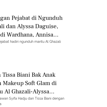
gan Pejabat di Ngunduh
li dan Alyssa Daguise,
di Wardhana, Annisa
Puan Maharani
ejabat hadiri ngunduh mantu Al Ghazali
 Tissa Biani Bak Anak
 Makeup Soft Glam di
 Al Ghazali-Alyssa
nawan Syifa Hadju dan Tissa Biani dengan
a