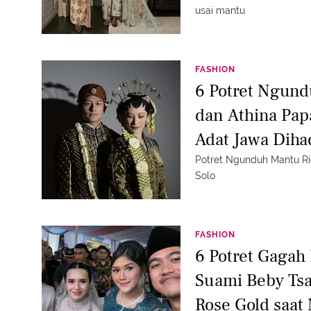
usai mantu
FASHION
6 Potret Ngun
dan Athina Pap
Adat Jawa Dihad
Potret Ngunduh Mantu Rio
Solo
FASHION
6 Potret Gagah
Suami Beby Ts
Rose Gold saat