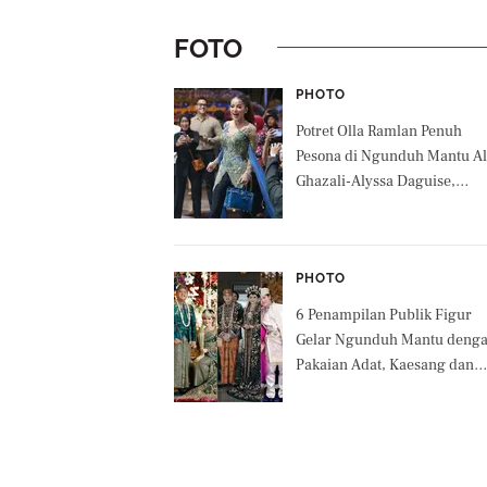
FOTO
PHOTO
Potret Olla Ramlan Penuh
Pesona di Ngunduh Mantu Al
Ghazali-Alyssa Daguise,
Pamer Body Goals dengan
Kebaya dan Tas Hermes
PHOTO
6 Penampilan Publik Figur
Gelar Ngunduh Mantu deng
Pakaian Adat, Kaesang dan
Erina hingga Denny Caknan
dan Bella Bonita