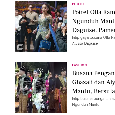
PHOTO
Potret Olla Ra
Ngunduh Mantu
Daguise, Pame
Kebaya dan Ta
Intip gaya busana Olla 
Alyssa Daguise
FASHION
Busana Pengan
Ghazali dan Al
Mantu, Bersul
Intip busana pengantin a
Ngunduh Mantu