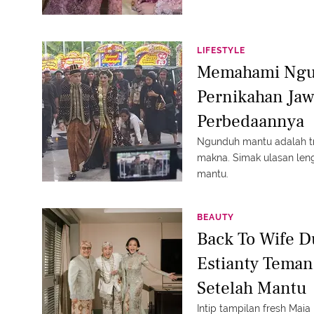
LIFESTYLE
Memahami Ngun
Pernikahan Jaw
Perbedaannya
Ngunduh mantu adalah tr
makna. Simak ulasan le
mantu.
BEAUTY
Back To Wife D
Estianty Teman
Setelah Mantu
Intip tampilan fresh Maia 