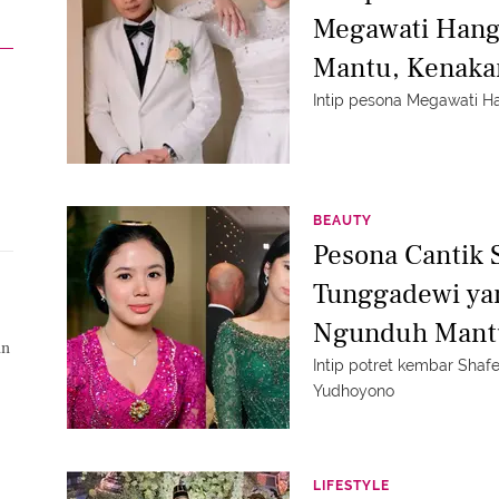
Megawati Hang
Mantu, Kenakan
Intip pesona Megawati 
BEAUTY
Pesona Cantik 
Tunggadewi yan
Ngunduh Mantu 
an
Daguise
Intip potret kembar Sha
Yudhoyono
LIFESTYLE