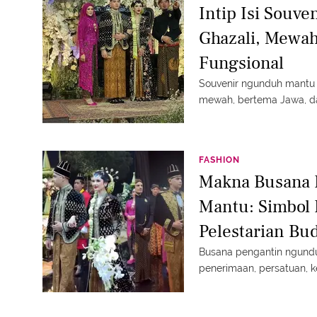
Intip Isi Souv
Ghazali, Mewah
Fungsional
Souvenir ngunduh mantu 
mewah, bertema Jawa, da
FASHION
Makna Busana 
Mantu: Simbol
Pelestarian Bu
Busana pengantin ngund
penerimaan, persatuan, ke