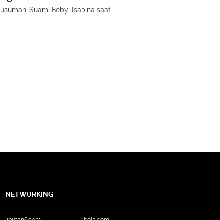
i Anak Presiden
sumah, Suami Beby Tsabina saat
NETWORKING
liputan6.com
bola.com