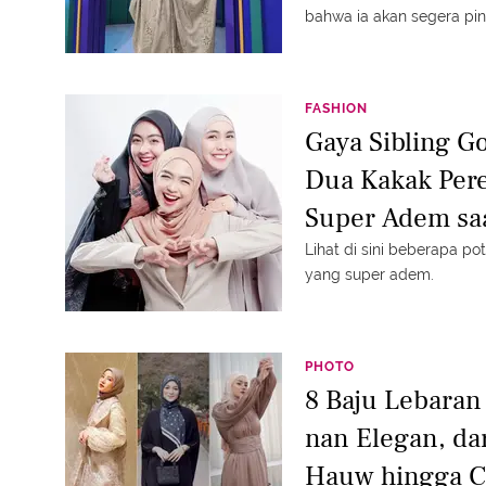
bahwa ia akan segera pin
FASHION
Gaya Sibling Go
Dua Kakak Per
Super Adem saa
Lihat di sini beberapa p
yang super adem.
PHOTO
8 Baju Lebaran
nan Elegan, da
Hauw hingga Ci