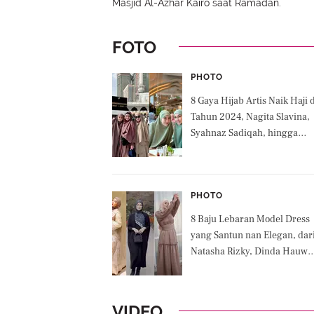
Masjid Al-Azhar Kairo saat Ramadan.
FOTO
PHOTO
8 Gaya Hijab Artis Naik Haji 
Tahun 2024, Nagita Slavina,
Syahnaz Sadiqah, hingga
Nisya Ahmad
PHOTO
8 Baju Lebaran Model Dress
yang Santun nan Elegan, dar
Natasha Rizky, Dinda Hauw
hingga Citra Kirana
VIDEO