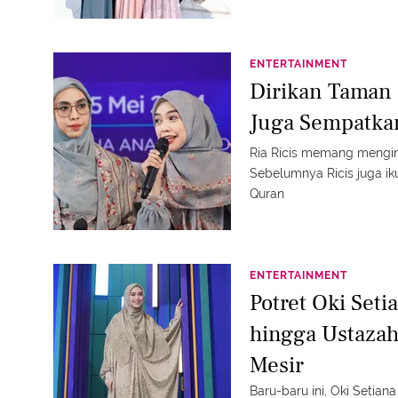
ENTERTAINMENT
Dirikan Taman 
Juga Sempatka
Ria Ricis memang mengini
Sebelumnya Ricis juga ik
Quran
ENTERTAINMENT
Potret Oki Seti
hingga Ustazah
Mesir
Baru-baru ini, Oki Seti