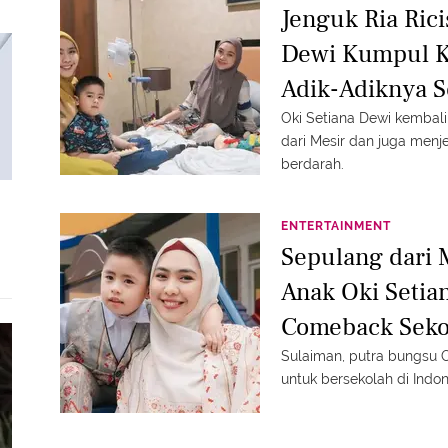
Jenguk Ria Rici
Dewi Kumpul K
Adik-Adiknya S
Oki Setiana Dewi kembal
dari Mesir dan juga menj
berdarah.
ENTERTAINMENT
Sepulang dari M
Anak Oki Setian
Comeback Sekol
Sulaiman, putra bungsu 
untuk bersekolah di Indon