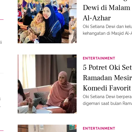
Dewi di Malam 
Al-Azhar
Oki Setiana Dewi dan k
kehangatan di Masjid Al-
di
ENTERTAINMENT
5 Potret Oki Se
Ramadan Mesir
Komedi Favorit
Oki Setiana Dewi berper
i
digemari saat bulan Ram
ENTERTAINMENT