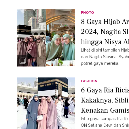
PHOTO
8 Gaya Hijab Ar
2024, Nagita Sl
hingga Nisya 
Lihat di sini tampilan hija
dari Nagita Slavina, Sya
potret gaya mereka.
FASHION
6 Gaya Ria Ric
Kakaknya, Sibl
Kenakan Gamis 
Intip gaya kompak Ria Ric
Oki Setiana Dewi dan Shin