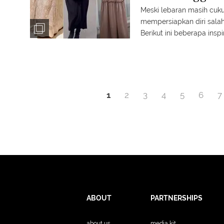
Meski lebaran masih cuk
mempersiapkan diri salah
Berikut ini beberapa insp
dari para artis tanah air.
1
2
3
4
5
6
7
ABOUT
PARTNERSHIPS
about us
media kit