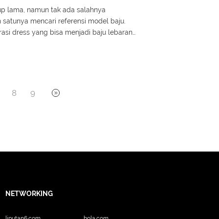
up lama, namun tak ada salahnya
 satunya mencari referensi model baju.
irasi dress yang bisa menjadi baju lebaran
8
9
NETWORKING
liputan6.com
bola.com