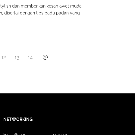
 stylish dan memberikan kesan awet muda
an, disertai dengan tips padu padan yang
12
13
14
NETWORKING
liputan6.com
bola.com