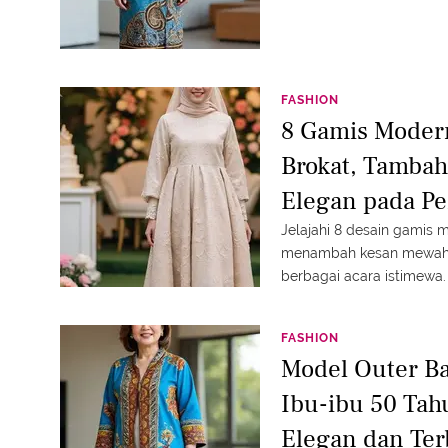
FASHION
8 Gamis Moder
Brokat, Tamba
Elegan pada P
Jelajahi 8 desain gamis 
menambah kesan mewah 
berbagai acara istimewa.
FASHION
Model Outer Ba
Ibu-ibu 50 Tah
Elegan dan Ter