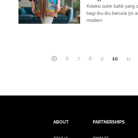
Koleksi outer batik yang
bagi ibu-ibu berusia 50-
modern.
6
7
8
9
10
11
ABOUT
PARTNERSHIPS
about us
media kit