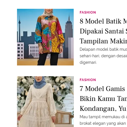
FASHION
8 Model Batik 
Dipakai Santai 
Tampilan Maki
Delapan model batik mus
sehari-hari, dengan desa
digemari.
FASHION
7 Model Gamis 
Bikin Kamu Ta
Kondangan, Yu
Mau tampil memukau di a
brokat elegan yang aka