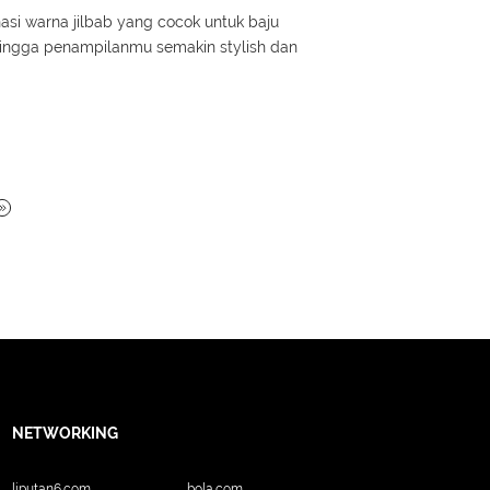
asi warna jilbab yang cocok untuk baju
hingga penampilanmu semakin stylish dan
NETWORKING
liputan6.com
bola.com