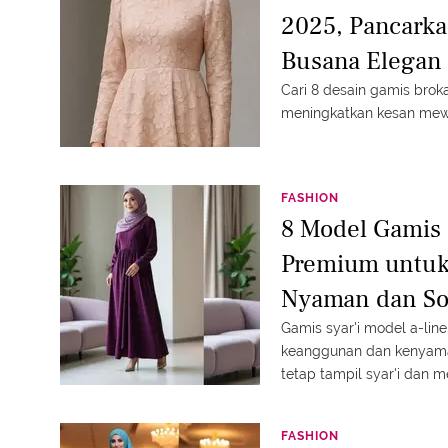
2025, Pancark
Busana Elegan
Cari 8 desain gamis brok
meningkatkan kesan mew
FASHION
8 Model Gamis 
Premium untuk 
Nyaman dan S
Gamis syar'i model a-lin
keanggunan dan kenyama
tetap tampil syar'i dan m
FASHION