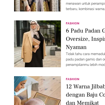
menawan untuk penampil
terbaru, kombinasi warna
ideal!
FASHION
6 Padu Padan 
Oversize, Insp
Nyaman
Tidak tahu cara memaduk
padu padan gamis dan o
penampilanmu lebih modi
FASHION
12 Warna Jilba
dengan Baju Co
dan Memikat