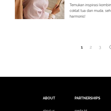
Temukan inspirasi kombin
coklat tua dan muda, se
harmonis!
1
2
3
ABOUT
PARTNERSHIPS
about us
media kit