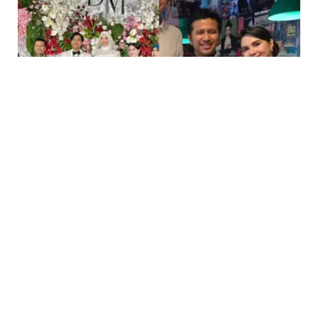
FASHION
Arumi Bachsin Pakai Kebaya Janggan untuk
Hangout, Bukti Kebaya Bukan Cuma Buat
Kondangan