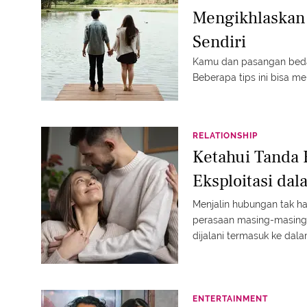
Mengikhlaskan 
Sendiri
Kamu dan pasangan beda
Beberapa tips ini bisa m
RELATIONSHIP
Ketahui Tanda
Eksploitasi d
Menjalin hubungan tak h
perasaan masing-masing
dijalani termasuk ke dal
yang berujung pada kerugi
menjalin hubungan dengan
ENTERTAINMENT