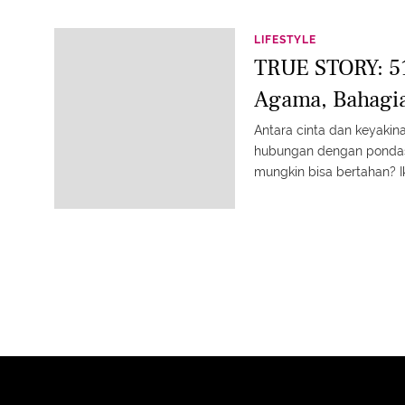
LIFESTYLE
TRUE STORY: 5
Agama, Bahagia
Antara cinta dan keyakin
hubungan dengan pondas
mungkin bisa bertahan? I
cinta sepasang suami ist
terangkum di sini!