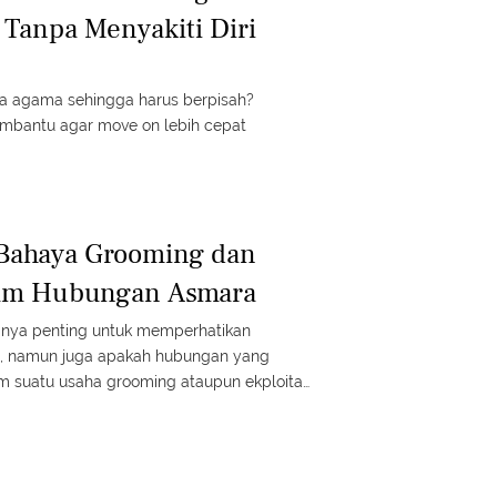
Tanpa Menyakiti Diri
 agama sehingga harus berpisah?
embantu agar move on lebih cepat
 Bahaya Grooming dan
alam Hubungan Asmara
anya penting untuk memperhatikan
, namun juga apakah hubungan yang
am suatu usaha grooming ataupun ekploitasi
an diri sendiri? Yuk, kenali bahanya
 jarak usia yang jauh.