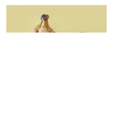
HEALTH
8 Manfaat Makan Pisang untuk Kesehatan:
Sumber Energi Alami dan Jaga Jantung!