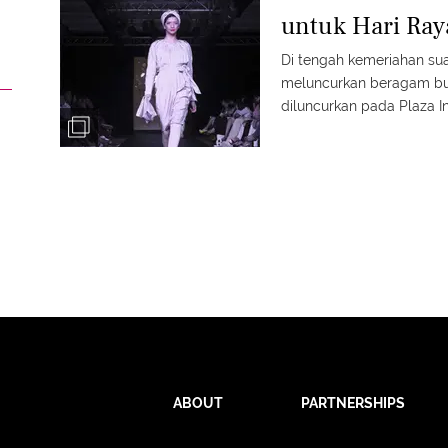
untuk Hari Ray
Di tengah kemeriahan sua
meluncurkan beragam bu
diluncurkan pada Plaza I
memanjakan mata fashioni
rancangannya didominas
aksesori turban. Sang d
20-an agar terkesan edgy
ABOUT
PARTNERSHIPS