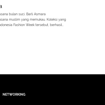
a
sana bulan suci, Barli Asmara
sana muslim yang memukau. Koleksi yang
ndonesia Fashion Week tersebut, berhasil
sta. Terinspirasi oleh tren tahun 20-an
i dengan busana beraksen draperi dan
esainer Barli, mencoba mengemas tampilan
 dan up to date. Let’s check!
NETWORKING