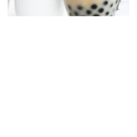
LIFESTYLE
Es Teh Susu Bubble, Pilihan Menu Segar
untuk Berbuka Puasa