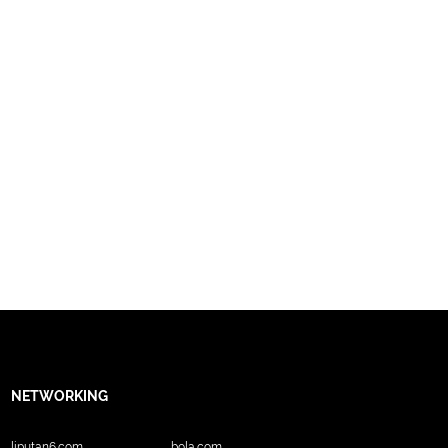
NETWORKING
liputan6.com
bola.com