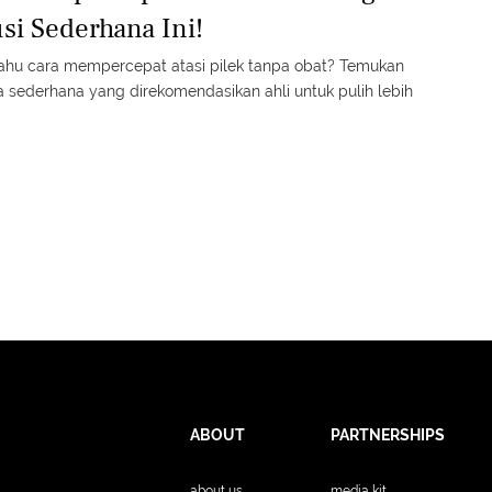
usi Sederhana Ini!
tahu cara mempercepat atasi pilek tanpa obat? Temukan
a sederhana yang direkomendasikan ahli untuk pulih lebih
ABOUT
PARTNERSHIPS
about us
media kit