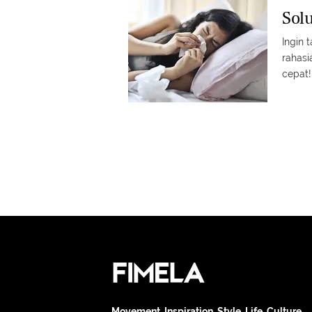
Sol
Ingin 
rahasi
cepat!
Movement. Inspiration. Style. Life. Culture.