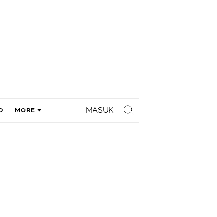
MASUK
D
MORE