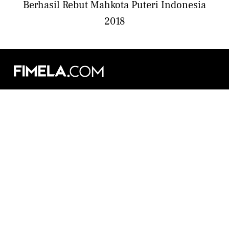
Berhasil Rebut Mahkota Puteri Indonesia
2018
Movement. Inspiration. Style. Life. Culture.
Copyright © 2026
fimela.com
KLY KapanLagi Youniverse
All Rights Reserved
ABOUT
PARTNERSHIPS