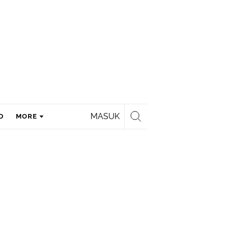
MASUK
D
MORE