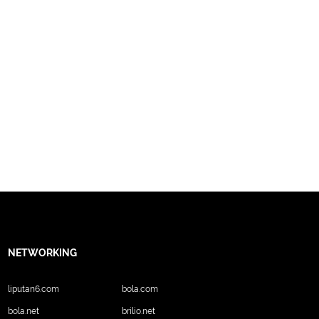
NETWORKING
liputan6.com
bola.com
bola.net
brilio.net