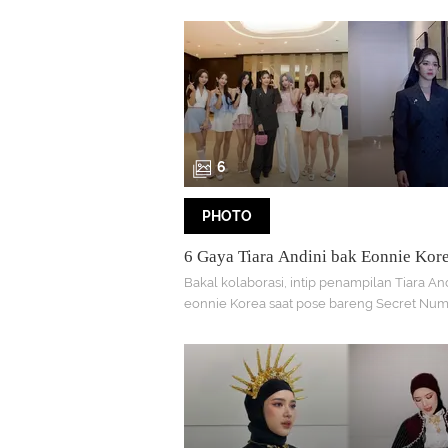
Kenakan Mini Dress
parfum terbarunya. Saat pembukaan, bebera
pun hadir mengenakan baju pink dan putih.
tampilannya.
6
PHOTO
6 Gaya Tiara Andini bak Eonnie Kore
Pose Bareng Secret Number, Visualn
Bakal kolaborasi, intip penampilan Tiara An
Kebanting
eonnie Korea saat pose bareng Secret Num