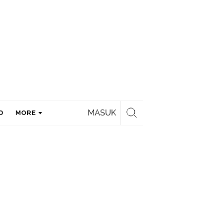
MASUK
D
MORE