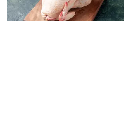
FOOD
Rahasia Mengungkep Daging Bebek hingga
Empuk dengan Cara Sederhana