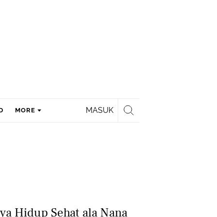
MASUK
D
MORE
aya Hidup Sehat ala Nana