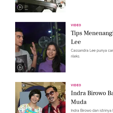
VIDEO
Tips Menenangk
Lee
Cassandra Lee punya cara
rileks.
VIDEO
Indra Birowo B
Muda
Indra Birowo dan istriny