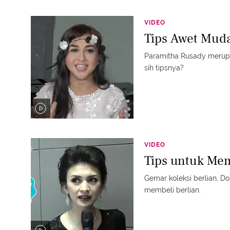
VIDEO
Tips Awet Muda
Paramitha Rusady merup
sih tipsnya?
VIDEO
Tips untuk Mem
Gemar koleksi berlian, D
membeli berlian.