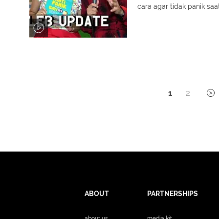
cara agar tidak panik sa
1
2
ABOUT
PARTNERSHIPS
about us
media kit