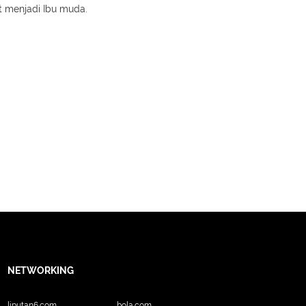
at menjadi Ibu muda.
NETWORKING
liputan6.com
bola.com