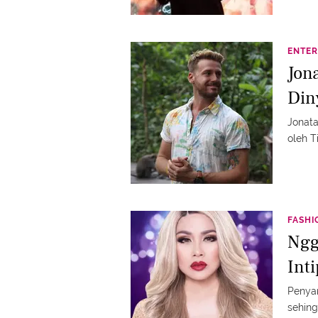
ENTER
Jon
Din
Jonata
oleh Ti
FASHI
Ngg
Inti
Penyan
sehin