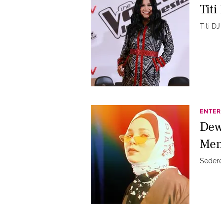
Tit
Titi D
ENTER
Dew
Men
Sedere