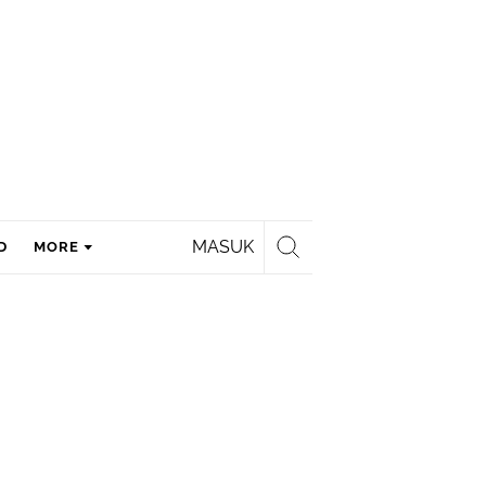
MASUK
D
MORE