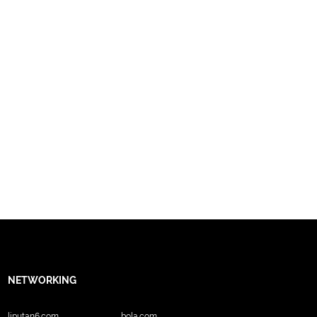
NETWORKING
liputan6.com
bola.com