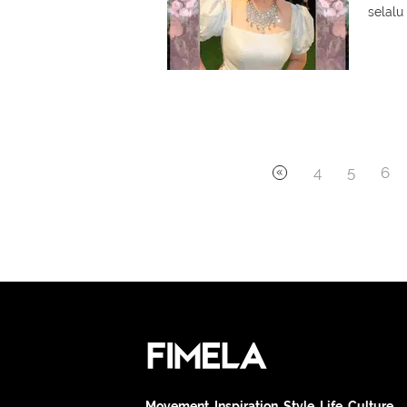
selalu
4
5
6
Movement. Inspiration. Style. Life. Culture.