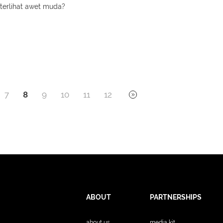
 terlihat awet muda?
7
8
9
10
11
12
ABOUT
PARTNERSHIPS
about us
media kit