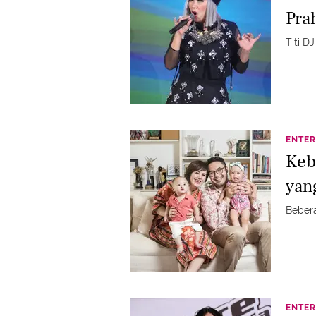
Pra
Titi D
ENTER
Keb
yan
Bebera
ENTER