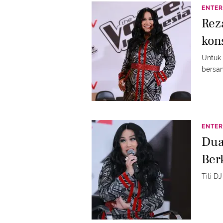
ENTER
Rez
kon
Untuk 
bersa
ENTER
Dua
Ber
Titi D