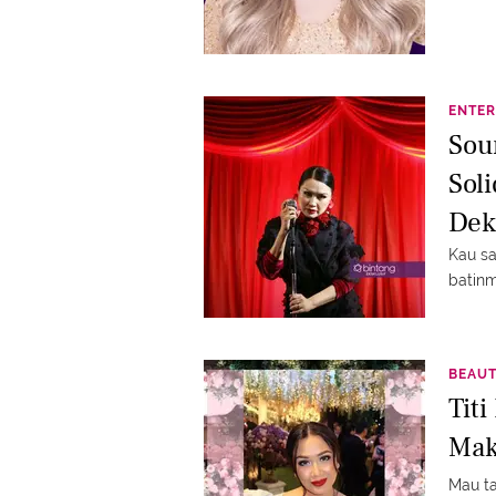
ENTER
Sou
Sol
Dek
Kau sa
batinm
BEAU
Titi
Mak
Mau t