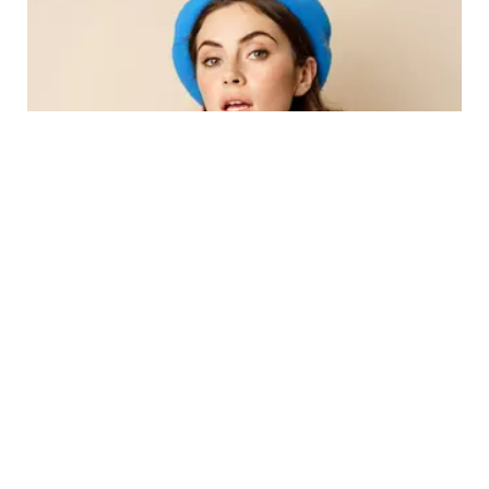
BEAUTY
Beauty Burnout: Ketika Terlalu Banyak Tren
Kecantikan Menguras Energi