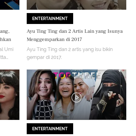
ENTERTAINMENT
ang,
Ayu Ting Ting dan 2 Artis Lain yang Isunya
ehkan
Menggemparkan di 2017
al Umi
Ayu Ting Ting dan 2 artis yang isu bikin
tta
gempar di 2017.
ENTERTAINMENT