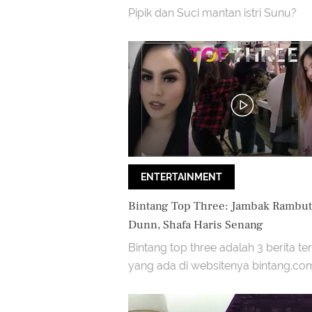
Pipik dan Suci mantan istri Sunu?
ENTERTAINMENT
Bintang Top Three: Jambak Rambut 
Dunn, Shafa Haris Senang
Bintang top three adalah 3 berita te
yang ada di websitenya bintang.com
kira 3 berita apa ya yang paling tren
ini?