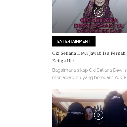
ENTERTAINMENT
Oki Setiana Dewi Jawab Isu Pernah J
Ketiga Uje
Bagaimana sikap Oki Setiana Dewi s
menjawab isu yang beredar? Yuk, ki
video di atas!