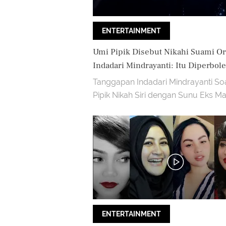
ENTERTAINMENT
Umi Pipik Disebut Nikahi Suami Or
Indadari Mindrayanti: Itu Diperbol
Tanggapan Indadari Mindrayanti So
Pipik Nikah Siri dengan Sunu Eks Ma
band.
ENTERTAINMENT