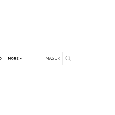
MASUK
D
MORE