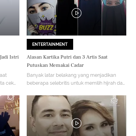
ENTERTAINMENT
adi Istri
Alasan Kartika Putri dan 3 Artis Saat
Putuskan Memakai Cadar
aat
Banyak latar belakang yang menjadikan
ta cek
beberapa selebritis untuk memilih hijrah dan
menggunakan hijab serta cadar.