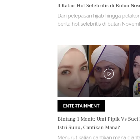
4 Kabar Hot Selebritis di Bulan No
Dari pelepasan hijab hingga pelakor,
berita hot selebritis di bulan Novem
ENTERTAINMENT
Bintang 1 Menit: Umi Pipik Vs Suci
Istri Sunu, Cantikan Mana?
Menurut kalian cantikan mana diant