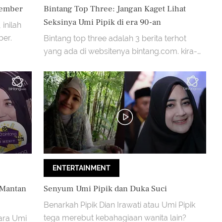
vember
Bintang Top Three: Jangan Kaget Lihat
Seksinya Umi Pipik di era 90-an
 inilah
ber.
Bintang top three adalah 3 berita terhot
yang ada di websitenya bintang.com. kira-
kira 3 berita apa ya yang paling trend hari
ini?
ENTERTAINMENT
 Mantan
Senyum Umi Pipik dan Duka Suci
Benarkah Pipik Dian Irawati atau Umi Pipik
tega merebut kebahagiaan wanita lain?
ara Umi