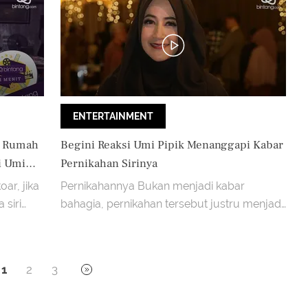
ENTERTAINMENT
n Rumah
Begini Reaksi Umi Pipik Menanggapi Kabar
i Umi
Pernikahan Sirinya
oar, jika
Pernikahannya Bukan menjadi kabar
 siri
bahagia, pernikahan tersebut justru menjadi
bumerang bagi dirinya dan suami barunya
itu.
1
2
3