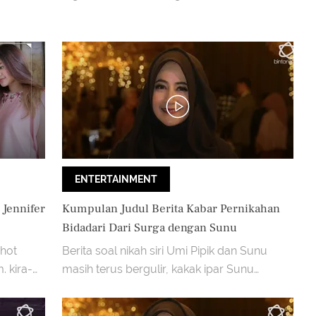
ENTERTAINMENT
Jennifer
Kumpulan Judul Berita Kabar Pernikahan
Bidadari Dari Surga dengan Sunu
rhot
Berita soal nikah siri Umi Pipik dan Sunu
. kira-
masih terus bergulir, kakak ipar Sunu
d hari
membuka tabir bahwa pernikahan itu terjadi
tiga tahun silam.