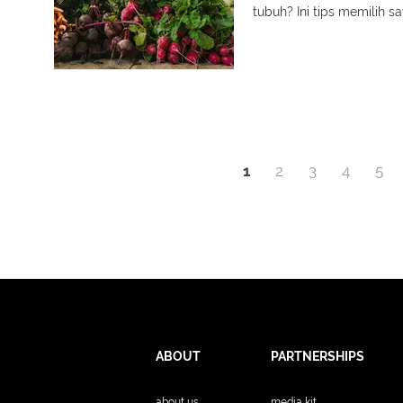
tubuh? Ini tips memilih s
1
2
3
4
5
ABOUT
PARTNERSHIPS
about us
media kit