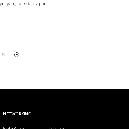
ayur yang baik dan segar.
6
NETWORKING
liputan6.com
bola.com