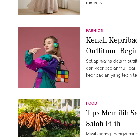
menarik.
FASHION
Kenali Keprib
Outfitmu, Begi
Setiap warna dalam outfi
dari kepribadianmu—dari 
kepribadian yang lebih te
FOOD
Tips Memilih S
Salah Pilih
Masih sering mengkonsum