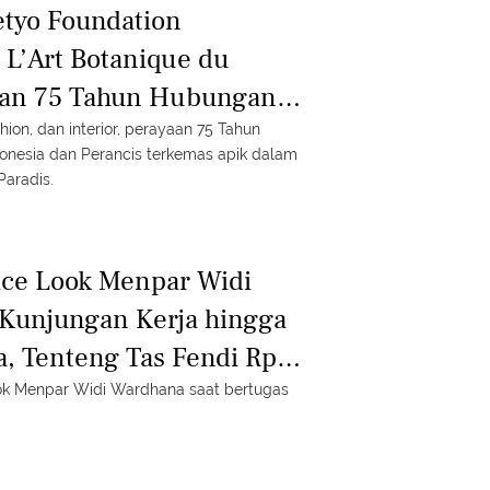
etyo Foundation
L’Art Botanique du
yaan 75 Tahun Hubungan
onesia dan Perancis
hion, dan interior, perayaan 75 Tahun
onesia dan Perancis terkemas apik dalam
Paradis.
ice Look Menpar Widi
Kunjungan Kerja hingga
a, Tenteng Tas Fendi Rp89
 Warna
look Menpar Widi Wardhana saat bertugas