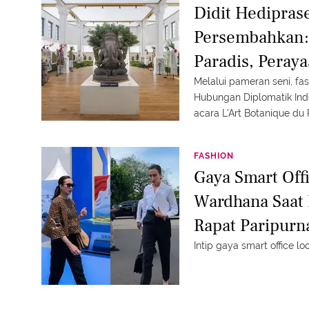
Didit Hedipras
Persembahkan: 
Paradis, Pera
Diplomatik Ind
Melalui pameran seni, fas
Hubungan Diplomatik Ind
acara L’Art Botanique du 
FASHION
Gaya Smart Off
Wardhana Saat 
Rapat Paripurn
Juta yang Beda
Intip gaya smart office 