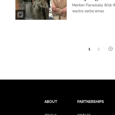
Menteri Pariwisata Widi
wastra serba emas
1
2
ABOUT
PARTNERSHIPS
about us
media kit