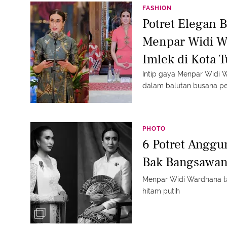
FASHION
Potret Elegan 
Menpar Widi W
Imlek di Kota 
Peranakan
Intip gaya Menpar Widi
dalam balutan busana p
PHOTO
6 Potret Angg
Bak Bangsawan
Menpar Widi Wardhana t
hitam putih