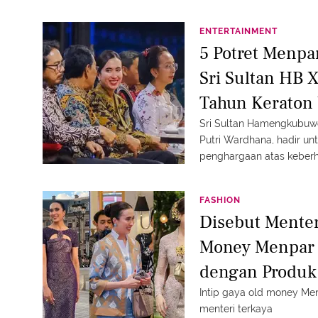
ENTERTAINMENT
5 Potret Menpa
Sri Sultan HB 
Tahun Keraton 
Iswari'
Sri Sultan Hamengkubuwo
Putri Wardhana, hadir u
penghargaan atas keberha
FASHION
Disebut Menter
Money Menpar 
dengan Produk
Intip gaya old money Men
menteri terkaya