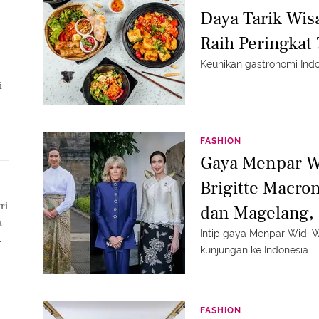
Daya Tarik Wi
Raih Peringkat 
Keunikan gastronomi Indon
i
FASHION
Gaya Menpar W
Brigitte Macro
ri
dan Magelang, 
a
hingga Pakai 
Intip gaya Menpar Widi 
kunjungan ke Indonesia
t
FASHION