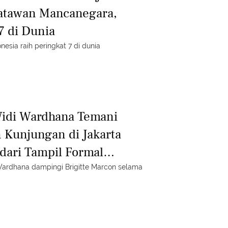
satawan Mancanegara,
7 di Dunia
esia raih peringkat 7 di dunia
idi Wardhana Temani
n Kunjungan di Jakarta
dari Tampil Formal
Sandal Anyaman
Wardhana dampingi Brigitte Marcon selama