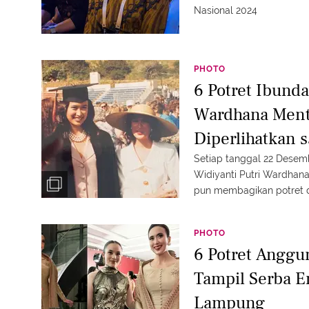
Nasional 2024
PHOTO
6 Potret Ibunda
Wardhana Mente
Diperlihatkan s
2024, Aura Nin
Setiap tanggal 22 Desembe
Widiyanti Putri Wardhana
pun membagikan potret di
bersama ibundanya. Tampa
selengkapnya.
PHOTO
6 Potret Angg
Tampil Serba E
Lampung