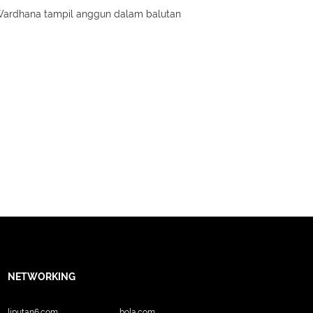
 Wardhana tampil anggun dalam balutan
NETWORKING
liputan6.com
bola.com