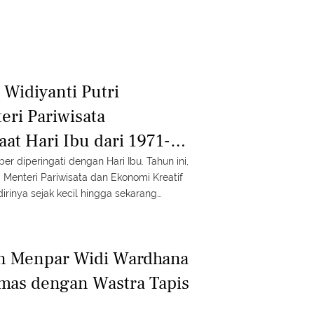
 Widiyanti Putri
ri Pariwisata
aat Hari Ibu dari 1971-
grat Terpancar
r diperingati dengan Hari Ibu. Tahun ini,
 Menteri Pariwisata dan Ekonomi Kreatif
rinya sejak kecil hingga sekarang
k ibundanya memiliki aura ningrat. Intip
un Menpar Widi Wardhana
mas dengan Wastra Tapis