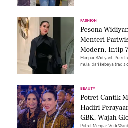
FASHION
Pesona Widiyan
Menteri Pariwi
Modern, Intip 
Menpar Widiyanti Putri 
mulai dari kebaya tradis
BEAUTY
Potret Cantik 
Hadiri Perayaa
GBK, Wajah Glo
Fokus
Potret Menpar Widi Ward