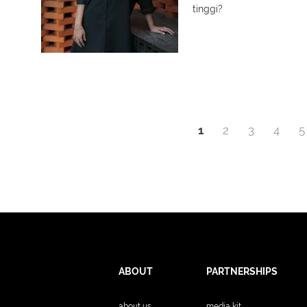
tinggi?
1
2
3
4
5
ABOUT
PARTNERSHIPS
about us
media kit