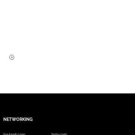
NETWORKING
liputan6.com
bola.com