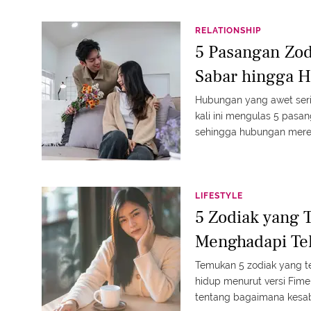
RELATIONSHIP
5 Pasangan Zo
Sabar hingga 
Hubungan yang awet seri
kali ini mengulas 5 pasa
sehingga hubungan merek
bertahan lama.
LIFESTYLE
5 Zodiak yang T
Menghadapi Te
Temukan 5 zodiak yang t
hidup menurut versi Fimel
tentang bagaimana kesaba