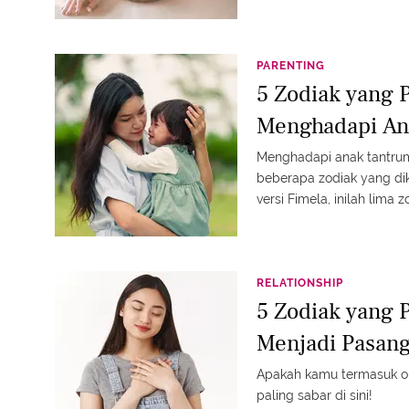
tanpa menggeneralisasi 
PARENTING
5 Zodiak yang P
Menghadapi An
Menghadapi anak tantru
beberapa zodiak yang di
versi Fimela, inilah lima
penuh pengertian ketika
anak, lengkap dengan tips
RELATIONSHIP
5 Zodiak yang 
Menjadi Pasan
Apakah kamu termasuk or
paling sabar di sini!