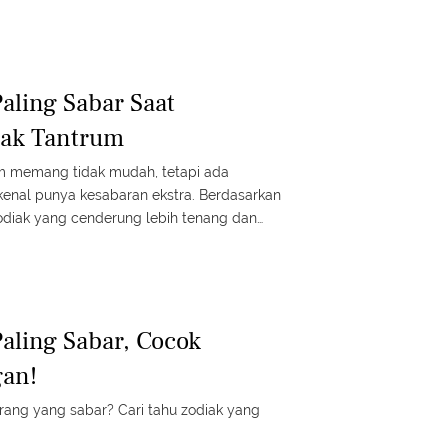
semua orang.
aling Sabar Saat
ak Tantrum
m memang tidak mudah, tetapi ada
kenal punya kesabaran ekstra. Berdasarkan
 zodiak yang cenderung lebih tenang dan
 menghadapi situasi penuh emosi bersama
 praktis yang bisa dipelajari siapa saja.
Paling Sabar, Cocok
gan!
ang yang sabar? Cari tahu zodiak yang