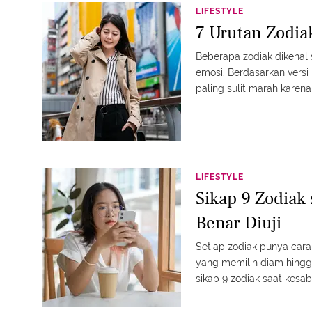
LIFESTYLE
7 Urutan Zodia
Beberapa zodiak dikenal 
emosi. Berdasarkan versi 
paling sulit marah kare
dengan bijak dan menjaga
LIFESTYLE
Sikap 9 Zodiak
Benar Diuji
Setiap zodiak punya cara
yang memilih diam hingga
sikap 9 zodiak saat kesab