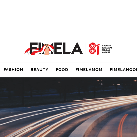
FASHION
BEAUTY
FOOD
FIMELAMOM
FIMELAHOO