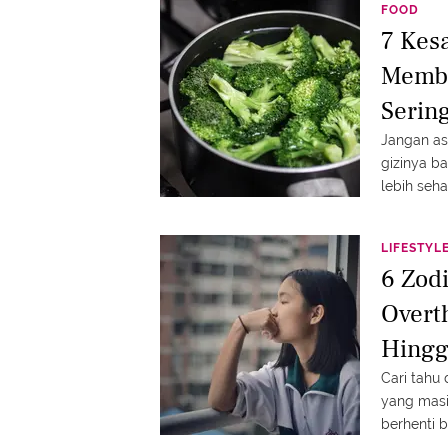
FOOD
7 Kes
Membu
Serin
Jangan as
gizinya b
lebih seha
LIFESTYL
6 Zod
Overt
Hingg
Cari tahu 
yang masi
berhenti b