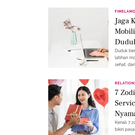
FIMELAM
Jaga 
Mobil
Duduk
Duduk ber
latihan mo
sehat, dan
RELATION
7 Zod
Servi
Nyam
Kenali 7 
bikin pas