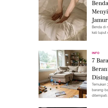
Benda
Menyi
Jamur
Benda di
kali luput 
INFO
7 Bar
Beran
Disin
Temukan 7
barang-bar
ditempati.