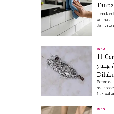
Tanpa
Temukan t
permukaan 
dan batu
INFO
11 Ca
yang 
Dilak
Bosan den
membasmi 
fisik, bah
INFO