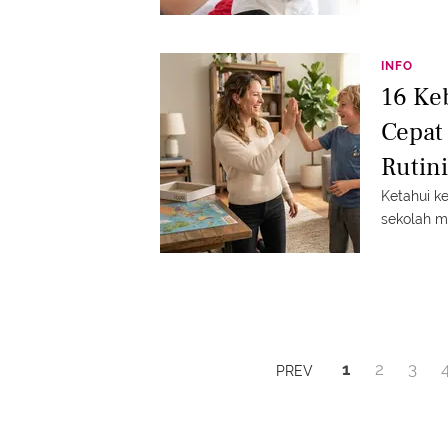
INFO
16 Ke
Cepat
Rutin
Ketahui k
sekolah me
1
2
3
PREV