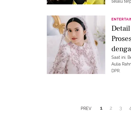
selalu ter
ENTERTA
Detai
Prose
denga
Saat ini,
Aulia Rah
DPR.
1
2
3
PREV