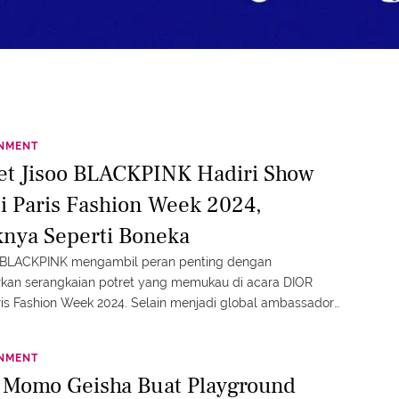
INMENT
ret Jisoo BLACKPINK Hadiri Show
di Paris Fashion Week 2024,
knya Seperti Boneka
i BLACKPINK mengambil peran penting dengan
an serangkaian potret yang memukau di acara DIOR
is Fashion Week 2024. Selain menjadi global ambassador
sebut, bintang drama Korea Snowdrop ini aktif
ipasi dalam berbagai acara internasional mereka.
INMENT
t Momo Geisha Buat Playground