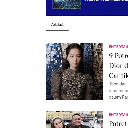
Artikel
ENTERTA
9 Pot
Dior 
Canti
Jisoo dar
memamerk
dalam Par
merek ter
berpartis
ENTERTA
Potre