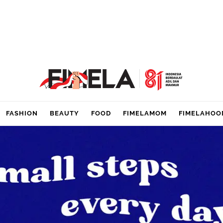
FASHION
BEAUTY
FOOD
FIMELAMOM
FIMELAHOO