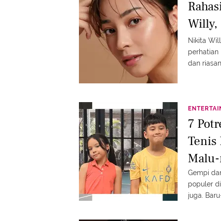
Rahasi
Willy
Nikita Wi
perhatian
dan riasa
ENTERTA
7 Potr
Tenis
Malu-
Gempi dan
populer d
juga. Baru
langsung 