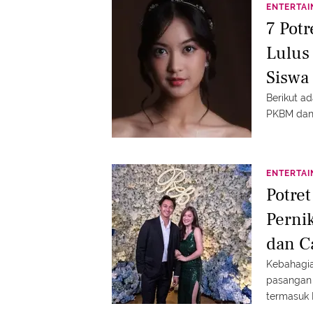
ENTERTA
7 Pot
Lulus
Siswa
Berikut ad
PKBM dan 
ENTERTA
Potret
Perni
dan C
Kebahagia
pasangan 
termasuk 
kebahagia