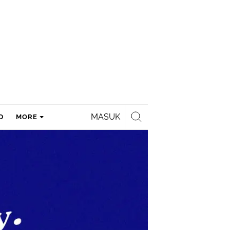
MASUK
D
MORE