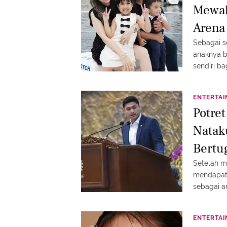
Mewah
Arena
Sebagai s
anaknya 
sendiri ba
ENTERTA
Potre
Natak
Bertu
Setelah m
mendapat 
sebagai a
ENTERTA