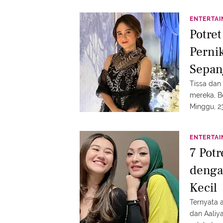
ENTERTA
Potret
Perni
Sepan
Tissa dan
mereka, B
Minggu, 2
segera me
ENTERTA
7 Pot
denga
Kecil
Ternyata 
dan Aaliy