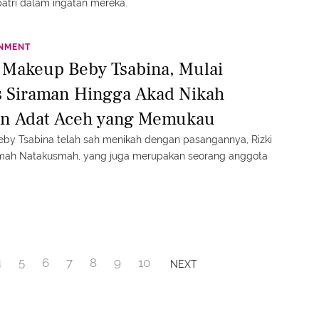
patri dalam ingatan mereka.
INMENT
l Makeup Beby Tsabina, Mulai
s Siraman Hingga Akad Nikah
n Adat Aceh yang Memukau
 Beby Tsabina telah sah menikah dengan pasangannya, Rizki
mah Natakusmah, yang juga merupakan seorang anggota
4
5
6
7
8
9
10
NEXT