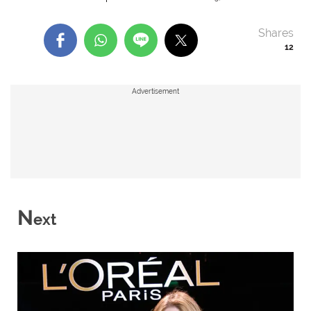
Shares
12
Advertisement
N
ext