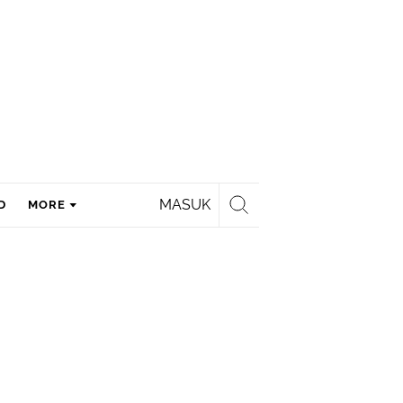
MASUK
D
MORE