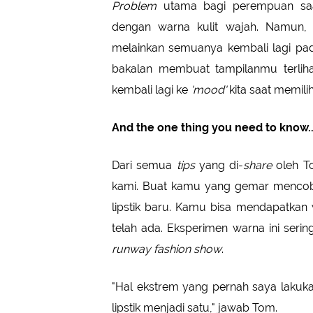
Problem
utama bagi perempuan saat
dengan warna kulit wajah. Namun, 
melainkan semuanya kembali lagi pad
bakalan membuat tampilanmu terlih
kembali lagi ke
'mood'
kita saat memilih
And the one thing you need to know..
Dari semua
tips
yang di-
share
oleh To
kami. Buat kamu yang gemar mencoba 
lipstik baru. Kamu bisa mendapatka
telah ada. Eksperimen warna ini seri
runway fashion show
.
"Hal ekstrem yang pernah saya laku
lipstik menjadi satu," jawab Tom.