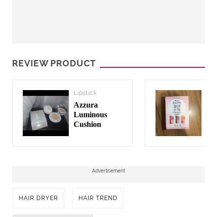
REVIEW PRODUCT
Lipstick
Lip
Azzura
Ma
Luminous
Re
Cushion
Lip
Advertisement
HAIR DRYER
HAIR TREND