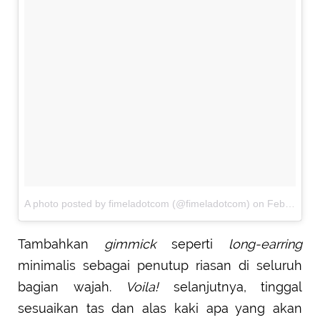
A photo posted by fimeladotcom (@fimeladotcom)
on
Feb 1, 2017 at 6:24pm PST
Tambahkan
gimmick
seperti
long-earring
minimalis sebagai penutup riasan di seluruh
bagian wajah.
Voila!
selanjutnya, tinggal
sesuaikan tas dan alas kaki apa yang akan