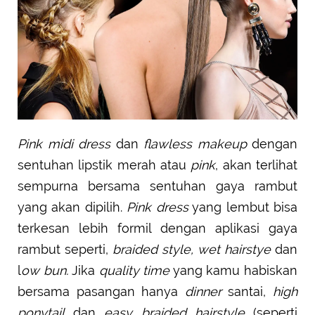
Pink midi dress
dan
flawless makeup
dengan
sentuhan lipstik merah atau
pink
, akan terlihat
sempurna bersama sentuhan gaya rambut
yang akan dipilih.
Pink dress
yang lembut bisa
terkesan lebih formil dengan aplikasi gaya
rambut seperti,
braided style, wet hairstye
dan
l
ow bun.
Jika
quality time
yang kamu habiskan
bersama pasangan hanya
dinner
santai,
high
ponytail
dan
easy braided hairstyle
(seperti