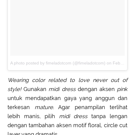
A photo posted by fimeladotcom (@fimeladotcom)
on
Feb 6, 2017 at 1:22am PST
Wearing color related to love never out of
style!
Gunakan
midi dress
dengan aksen
pink
untuk mendapatkan gaya yang anggun dan
terkesan
mature
. Agar penampilan terlihat
lebih manis, pilih
midi dress
tanpa lengan
dengan tambahan aksen motif floral, circle cut
layer yang dramatis.