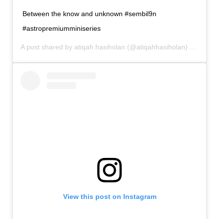
Between the know and unknown #sembil9n
#astropremiumminiseries
A post shared by
atiqah hasiholan
(@atiqahhasiholan) on
Aug 1
View this post on Instagram