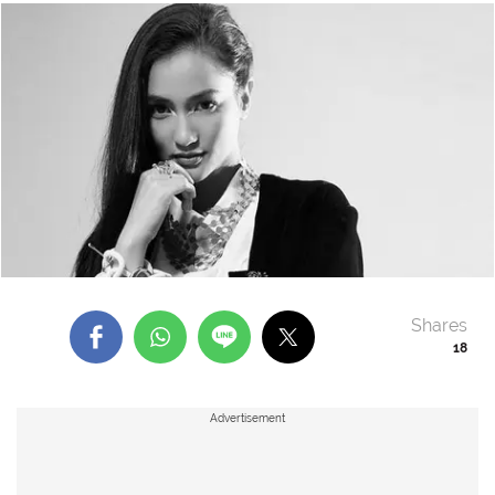
Shares
18
Advertisement