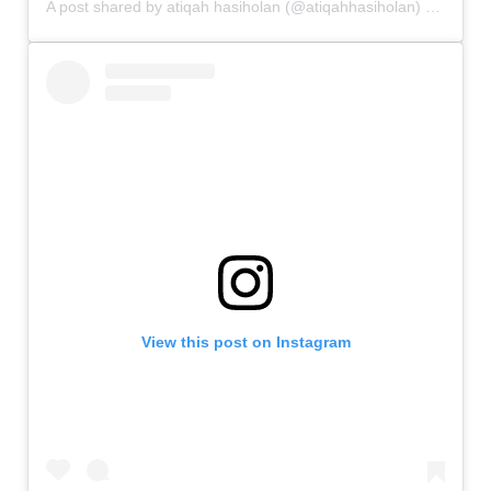
A post shared by
atiqah hasiholan
(@atiqahhasiholan) on
Jun 2
View this post on Instagram