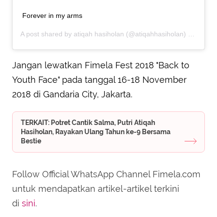
Forever in my arms
A post shared by
atiqah hasiholan
(@atiqahhasiholan) on
Jun 2
Jangan lewatkan Fimela Fest 2018 "Back to
Youth Face" pada tanggal 16-18 November
2018 di Gandaria City, Jakarta.
TERKAIT: Potret Cantik Salma, Putri Atiqah
Hasiholan, Rayakan Ulang Tahun ke-9 Bersama
Bestie
Follow Official WhatsApp Channel Fimela.com
untuk mendapatkan artikel-artikel terkini
di
sini
.