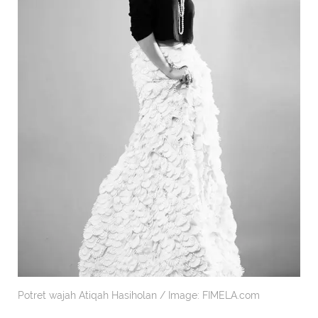
Potret wajah Atiqah Hasiholan / Image: FIMELA.com