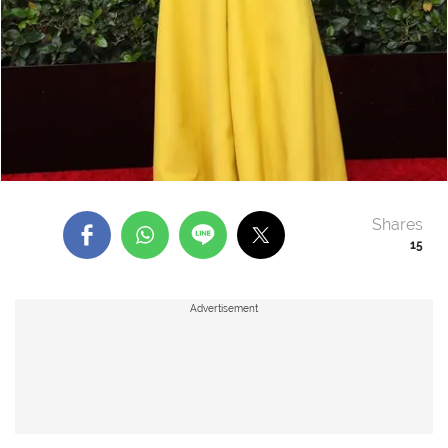
Shares
15
Advertisement