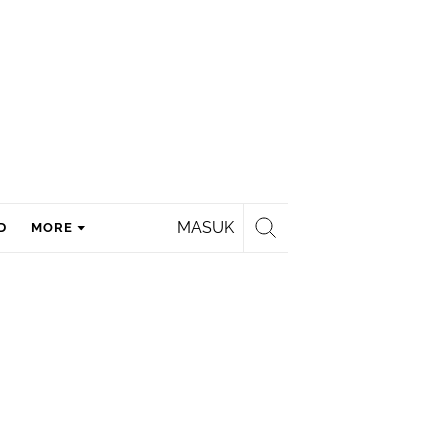
MASUK
D
MORE