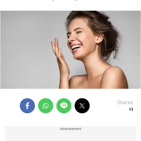
Shares
13
Advertisement