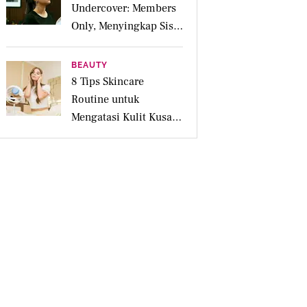
Undercover: Members
Only, Menyingkap Sisi
Gelap Jakarta
BEAUTY
8 Tips Skincare
Routine untuk
Mengatasi Kulit Kusam
Akibat Kelelahan agar
Wajah Tampak Segar