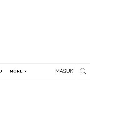
MASUK
D
MORE