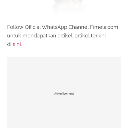
Follow Official WhatsApp Channel Fimela.com
untuk mendapatkan artikel-artikel terkini
di
sini
.
Ilustrasi/copyright fimela/daniel
Sebagai fondasi kulit, tentu skin barrier sehat
akan sangat diperlukan. Metode CSM ini
membantu memperkuat pertahanan kulit ini,
Advertisement
sehingga kulit dapat tahan lebih lama
terhadap iritasi, jerawat, ataupun efek buruk
lingkungan. Dengan menerapkan metode
CSM ini, dapat membantu skin barrier kita