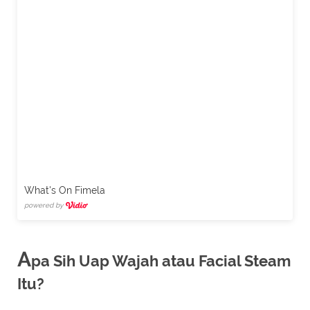
What's On Fimela
powered by
A
pa Sih Uap Wajah atau Facial Steam
Itu?