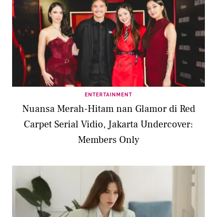
mendapatkan manfaat uap wajah yang
maksimal. Gunakan teknik double cleansing
untuk memberikan hasil yang optimal, ya!
Untuk menerapkan teknik ini, awali dengan
membersihkan wajah menggunakan micellar
water atau pembersih yang mengandung oil
ENTERTAINMENT
based terlebih dahulu. Setelah kotoran dan
Nuansa Merah-Hitam nan Glamor di Red
sisa makeup terangkat, lanjutkan dengan
Carpet Serial Vidio, Jakarta Undercover:
mencuci wajah menggunakan facial foam
Members Only
yang sesuai dengan jenis kulit. Dengan wajah
yang bersih, kulit bisa mendapatkan manfaat
facial steam dengan optimal.
3. Tambahkan Minyak Esensial untuk Manfaat
Relaksasi