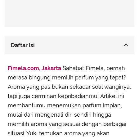
Daftar Isi
Mengenali Diri Sendiri: Kunci Memilih Parfum
Fimela.com, Jakarta
yang Tepat
Sahabat Fimela, pernah
merasa bingung memilih parfum yang tepat?
Memahami Notes Parfum: Top, Middle, dan Base
Notes
Aroma yang pas bukan sekadar soal wanginya,
Konsentrasi Parfum: Dari Parfum Hingga Eau de
tapi juga cerminan kepribadianmu! Artikel ini
Cologne
membantumu menemukan parfum impian,
Tips Tambahan Memilih Parfum
mulai dari mengenali diri sendiri hingga
memilih aroma yang sesuai dengan berbagai
situasi. Yuk, temukan aroma yang akan