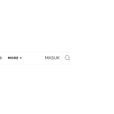
MASUK
D
MORE