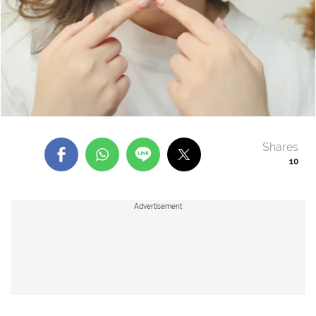
Shares
10
Advertisement