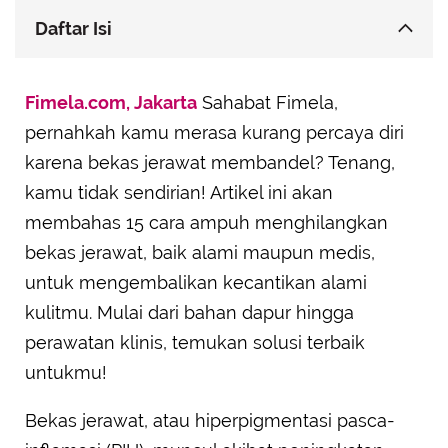
Daftar Isi
Rahasia Kulit Mulus: Metode Alami Hilangkan
Fimela.com, Jakarta
Bekas Jerawat
Sahabat Fimela,
pernahkah kamu merasa kurang percaya diri
Solusi Medis untuk Bekas Jerawat yang
Membandel
karena bekas jerawat membandel? Tenang,
Tips Tambahan untuk Kulit Sehat Bebas Bekas
kamu tidak sendirian! Artikel ini akan
Jerawat
membahas 15 cara ampuh menghilangkan
bekas jerawat, baik alami maupun medis,
untuk mengembalikan kecantikan alami
kulitmu. Mulai dari bahan dapur hingga
perawatan klinis, temukan solusi terbaik
untukmu!
Bekas jerawat, atau hiperpigmentasi pasca-