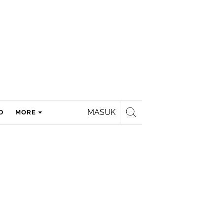
MASUK
D
MORE