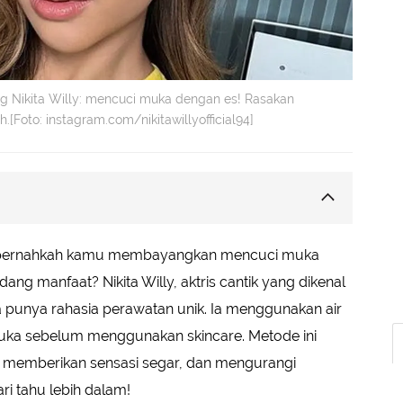
ng Nikita Willy: mencuci muka dengan es! Rasakan
.[Foto: instagram.com/nikitawillyofficial94]
 pernahkah kamu membayangkan mencuci muka
e dan Mengurangi Kerutan
g manfaat? Nikita Willy, aktris cantik yang dikenal
a punya rahasia perawatan unik. Ia menggunakan air
uka sebelum menggunakan skincare. Metode ini
i, memberikan sensasi segar, dan mengurangi
ri tahu lebih dalam!