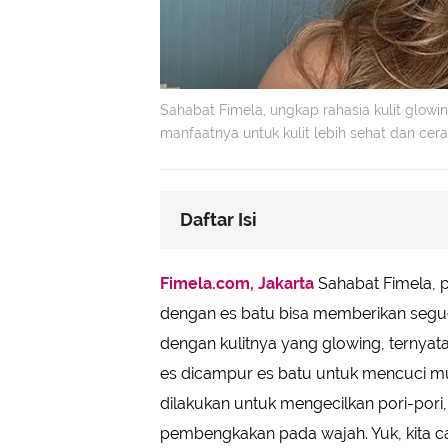
Sahabat Fimela, ungkap rahasia kulit glowi
manfaatnya untuk kulit lebih sehat dan cerah
Daftar Isi
Kulit Segar dan Pori-pori Mengecil
Fimela.com, Jakarta
Sahabat Fimela,
Meningkatkan Penyerapan Skincar
dengan es batu bisa memberikan segudan
Tips dan Peringatan Penting
dengan kulitnya yang glowing, ternyat
es dicampur es batu untuk mencuci m
dilakukan untuk mengecilkan pori-por
pembengkakan pada wajah. Yuk, kita ca