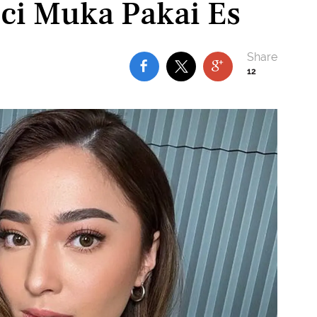
uci Muka Pakai Es
12