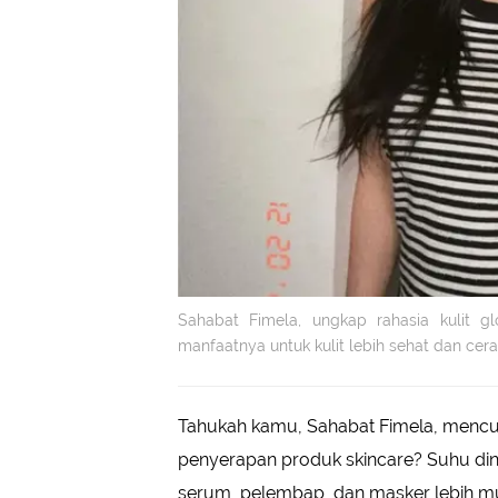
Sahabat Fimela, ungkap rahasia kulit g
manfaatnya untuk kulit lebih sehat dan cerah
Tahukah kamu, Sahabat Fimela, mencu
penyerapan produk skincare? Suhu din
serum, pelembap, dan masker lebih mud