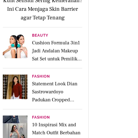
Kulit Sensitif Sering Kemerahan?
Ini Cara Menjaga Skin Barrier
agar Tetap Tenang
BEAUTY
Cushion Formula 3in1
Jadi Andalan Makeup
Sat Set untuk Pemilik
Kulit Acne Prone
FASHION
Statement Look Dian
Sastrowardoyo
Padukan Cropped
Beskap dan Ripped
Jeans, Hadirkan Pesona
FASHION
Kartini yang Edgy
10 Inspirasi Mix and
Match Outfit Berbahan