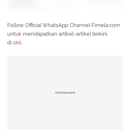
Follow Official WhatsApp Channel Fimela.com
untuk mendapatkan artikel-artikel terkini
di
sini
.
Ilustrasi lip balm. (Photo by Brittney Weng on Unsplash)
Lip balm
bentuk bola atau bulat sempat
sangat populer karena bentuknya yang unik
dan menggemaskan. Sahabat Fimela cukup
Advertisement
memutar tutupnya dan langsung
mengaplikasikannya ke bibir. Bentuk ini
memang tidak sepraktis stik, tapi jadi favorit
karena bentuknya yang menarik dan bisa jadi