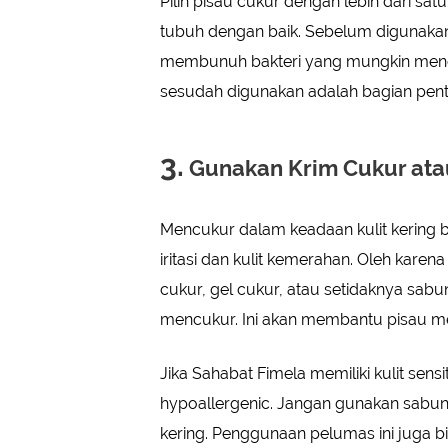
Pilih pisau cukur dengan lebih dari satu
tubuh dengan baik. Sebelum digunakan,
membunuh bakteri yang mungkin mene
sesudah digunakan adalah bagian penti
3.
Gunakan Krim Cukur at
Mencukur dalam keadaan kulit kering
iritasi dan kulit kemerahan. Oleh kare
cukur, gel cukur, atau setidaknya sab
mencukur. Ini akan membantu pisau me
Jika Sahabat Fimela memiliki kulit sens
hypoallergenic. Jangan gunakan sabun
kering. Penggunaan pelumas ini juga b